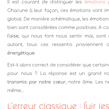
Il est courant de distinguer les
émotions p
Chacune à leur façon, ces émotions vont im
global.
De manière schématique, les émotion
bien sont considérées comme positives. A con
l’aise
, qui nous font nous sentir mal, son
autant, tous ces ressentis proviennen
énergétique
.
Je viens de découv
je trouve authenti
Est-il alors correct de considérer que certai
et bienve
pour nous ? La réponse est un grand n
Ingr
transmis par notre cœur
, notre âme. Les né
même…
L’erreur classique : fuir l