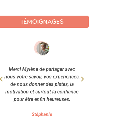
TÉMOIGNAGES
Merci Mylène de partager avec
Je viens de découvr
nous votre savoir, vos expériences,
je trouve authentiq
de nous donner des pistes, la
et bienveil
motivation et surtout la confiance
pour être enfin heureuses.
Ingrid
Stéphanie