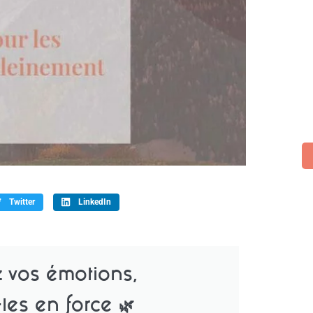
Twitter
LinkedIn
z vos émotions,
les en force
🌿