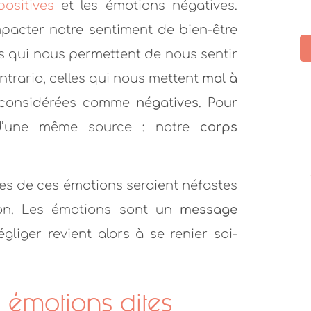
ositives
et les émotions négatives.
pacter notre sentiment de bien-être
s qui nous permettent de nous sentir
trario, celles qui nous mettent
mal à
t considérées comme
négatives
.
Pour
t d’une même source : notre
corps
rir ton site que
Merci pour cet article qui est une
que, ressourçant
vraie mine d’information...En tous
nes de ces émotions seraient néfastes
illant.
cas merci pour ta bienveillance et
tes conseils, j’ai hâte de lire le
on. Les émotions sont un
message
prochain article.
id
gliger revient alors à se renier soi-
Chloé
es émotions dites