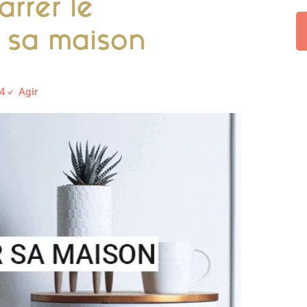
rrer le
 sa maison
4
Agir