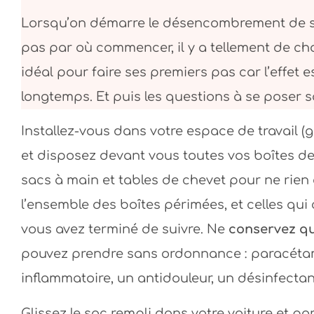
Lorsqu’on démarre le désencombrement de sa
pas par où commencer, il y a tellement de cho
idéal pour faire ses premiers pas car l’effet e
longtemps. Et puis les questions à se poser s
Installez-vous dans votre espace de travail (gr
Je viens de découv
et disposez devant vous toutes vos boîtes de
je trouve authenti
sacs à main et tables de chevet pour ne rien 
et bienve
l’ensemble des boîtes périmées, et celles qu
Ingr
vous avez terminé de suivre. Ne
conservez q
pouvez prendre sans ordonnance : paracétam
inflammatoire, un antidouleur, un désinfecta
Glissez le sac rempli dans votre voiture et po