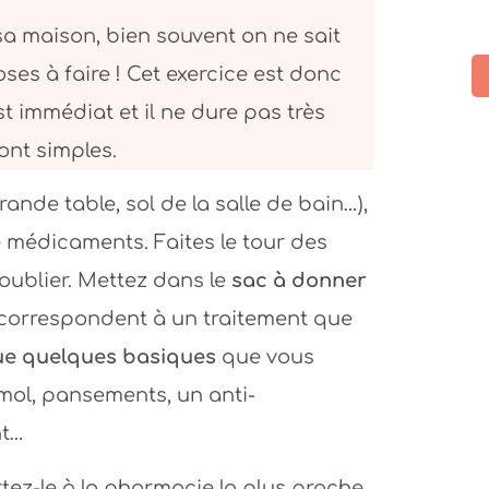
 maison, bien souvent on ne sait
ses à faire ! Cet exercice est donc
st immédiat et il ne dure pas très
ont simples.
ande table, sol de la salle de bain…),
rir ton site que
Merci pour cet article qui est une
 médicaments. Faites le tour des
que, ressourçant
vraie mine d’information...En tous
oublier. Mettez dans le
sac à donner
illant.
cas merci pour ta bienveillance et
i correspondent à un traitement que
tes conseils, j’ai hâte de lire le
prochain article.
id
ue quelques basiques
que vous
ol, pansements, un anti-
Chloé
nt…
rtez-le à la pharmacie la plus proche