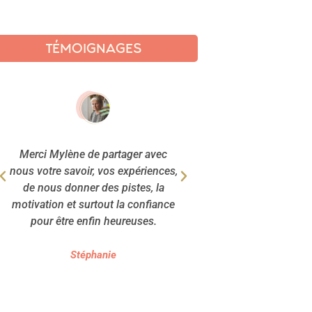
TÉMOIGNAGES
Merci Mylène de partager avec
Je viens de découvr
nous votre savoir, vos expériences,
je trouve authentiq
de nous donner des pistes, la
et bienveil
motivation et surtout la confiance
pour être enfin heureuses.
Ingrid
Stéphanie