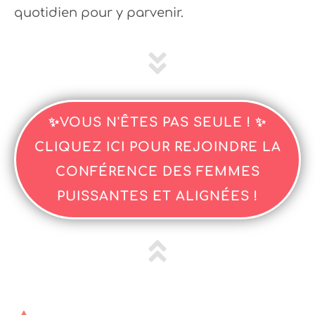
quotidien pour y parvenir.
✨VOUS N'ÊTES PAS SEULE ! ✨
CLIQUEZ ICI POUR REJOINDRE LA
CONFÉRENCE DES FEMMES
PUISSANTES ET ALIGNÉES !