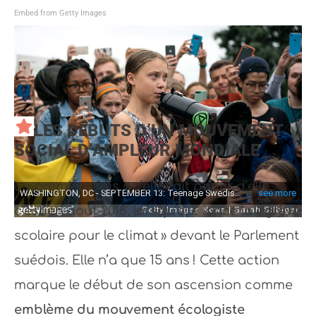
Embed from Getty Images
LES DÉBUTS D’UN MOUVEMENT
SOCIAL D’AMPLEUR MONDIALE
La première fois qu’elle fait parler d’elle,
c’est en aout 2018, lorsqu’elle lance la « grève
scolaire pour le climat » devant le Parlement
suédois. Elle n’a que 15 ans ! Cette action
marque le début de son ascension comme
emblème du mouvement écologiste