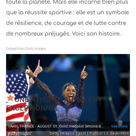
toute la planète. Mais elle incarne bien plus
que la réussite sportive : elle est un symbole
de résilience, de courage et de lutte contre
de nombreux préjugés. Voici son histoire.
Embed from Getty Images
UNE ATHLÈTE AU TALENT
EXCEPTIONNEL
Quand on pense à cette gymnaste
américaine, on pense immédiatement à ses