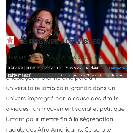
DES RACINES ACTIVISTES
Née en 1964 en Californie, cette fille
d’immigrants, dont la mère était une
oncologue indienne et le père un
universitaire jamaïcain, grandit dans un
univers imprégné par la
cause des droits
civiques
; un mouvement social et politique
luttant pour
mettre fin à la ségrégation
raciale
des Afro-Américains. Ce sera le