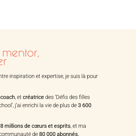
 mentor,
er
re inspiration et expertise, je suis là pour
,
coach
, et
créatrice
des ‘Défis des filles
ool’, j’ai enrichi la vie de plus de
3 600
.
e
8 millions de cœurs et esprits
, et ma
e communauté de
80 000 abonnés.